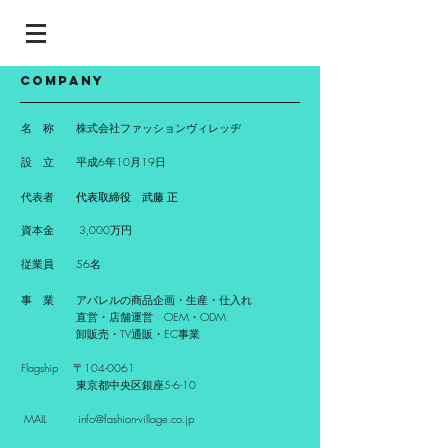
Company
名 称 株式会社ファッションヴィレッヂ​
​設 立 平成6年10月19日
代表者
代表取締役 武藤 正
資本金
3,000万円
従業員 56名
事 業 アパレルの商品企画・生産・仕入れ
​ 直営・店舗運営 OEM・ODM
​ 卸販売・TV通販・EC事業
Flagship 〒104-0061
東京都中央区銀座5-6-10
MAIL
info@fashion-village.co.jp